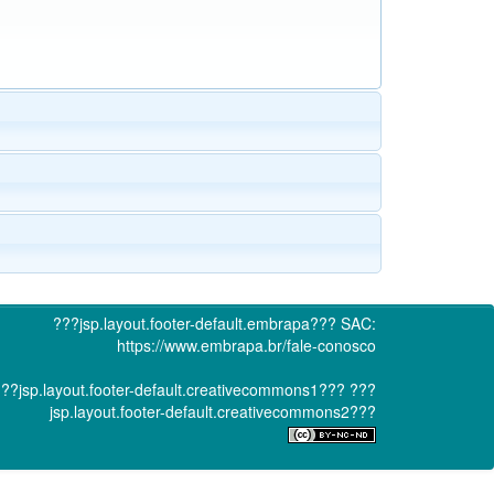
???jsp.layout.footer-default.embrapa???
SAC:
https://www.embrapa.br/fale-conosco
??jsp.layout.footer-default.creativecommons1???
???
jsp.layout.footer-default.creativecommons2???