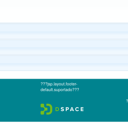
???jsp.layout.footer-
default.suportado???
?