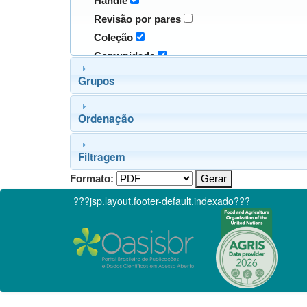
Handle
Revisão por pares
Coleção
Comunidade
Grupos
Ordenação
Filtragem
Formato:
???jsp.layout.footer-default.indexado???