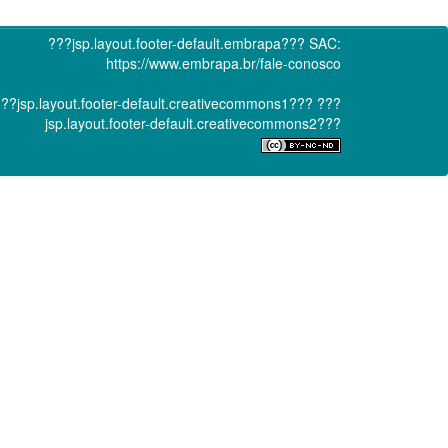
???jsp.layout.footer-default.embrapa???
SAC:
https://www.embrapa.br/fale-conosco
??jsp.layout.footer-default.creativecommons1???
???
jsp.layout.footer-default.creativecommons2???