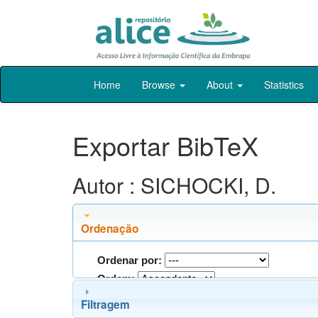
Skip
Home
Browse
About
Statistics
navigation
Exportar BibTeX
Autor : SICHOCKI, D.
Ordenação
Ordenar por:
Ordem:
Filtragem