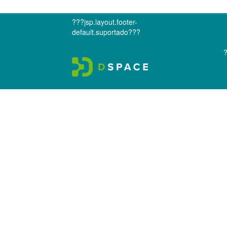
???jsp.layout.footer-
default.suportado???
?