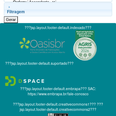
Ordem:
Filtragem
???jsp.layout.footer-default.indexado???
???jsp.layout.footer-default.suportado???
???jsp.layout.footer-default.embrapa???
SAC:
https://www.embrapa.br/fale-conosco
???jsp.layout.footer-default.creativecommons1???
???
jsp.layout.footer-default.creativecommons2???