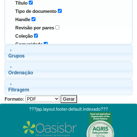
Título
Tipo de documento
Handle
Revisão por pares
Coleção
Comunidade
Grupos
Ordenação
Filtragem
Formato:
???jsp.layout.footer-default.indexado???