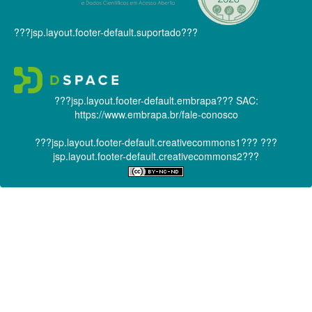
???jsp.layout.footer-default.suportado???
???jsp.layout.footer-default.embrapa???
SAC:
https://www.embrapa.br/fale-conosco
???jsp.layout.footer-default.creativecommons1???
???
jsp.layout.footer-default.creativecommons2???