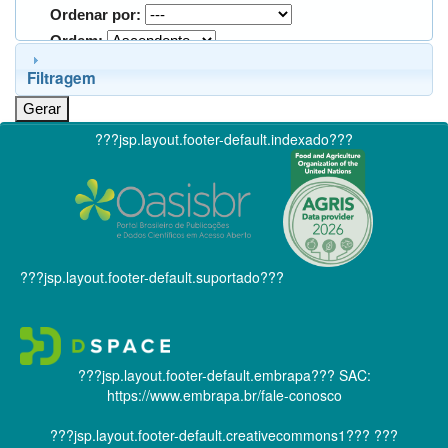
Ordenar por:
Ordem:
Filtragem
???jsp.layout.footer-default.indexado???
???jsp.layout.footer-default.suportado???
???jsp.layout.footer-default.embrapa???
SAC:
https://www.embrapa.br/fale-conosco
???jsp.layout.footer-default.creativecommons1???
???