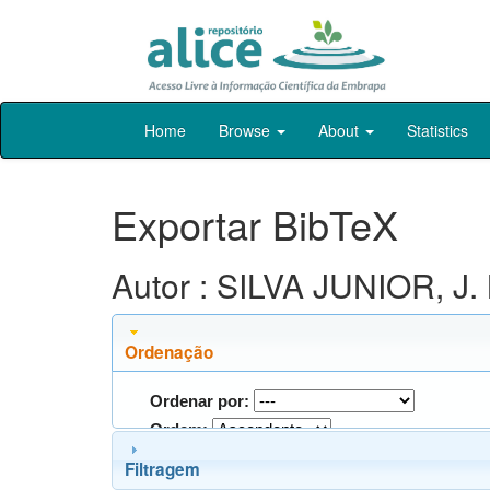
Skip
Home
Browse
About
Statistics
navigation
Exportar BibTeX
Autor : SILVA JUNIOR, J. 
Ordenação
Ordenar por:
Ordem:
Filtragem