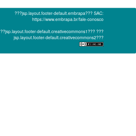
???jsp.layout.footer-default.embrapa???
SAC:
https://www.embrapa.br/fale-conosco
??jsp.layout.footer-default.creativecommons1???
???
jsp.layout.footer-default.creativecommons2???