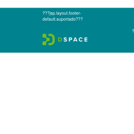
???jsp.layout.footer-
default.suportado???
?