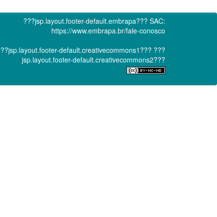
???jsp.layout.footer-default.embrapa???
SAC:
https://www.embrapa.br/fale-conosco
??jsp.layout.footer-default.creativecommons1???
???
jsp.layout.footer-default.creativecommons2???