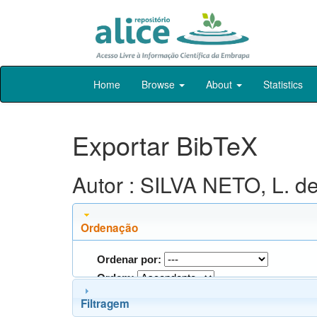
Skip
Home
Browse
About
Statistics
navigation
Exportar BibTeX
Autor : SILVA NETO, L. de
Ordenação
Ordenar por:
Ordem:
Filtragem