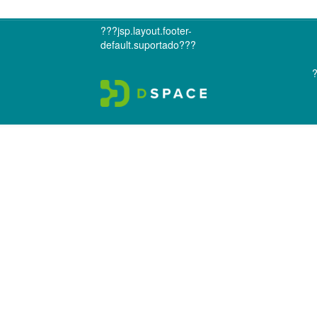
???jsp.layout.footer-
default.suportado???
?