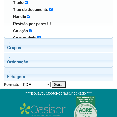
Título
Tipo de documento
Handle
Revisão por pares
Coleção
Comunidade
Grupos
Ordenação
Filtragem
Formato:
???jsp.layout.footer-default.indexado???