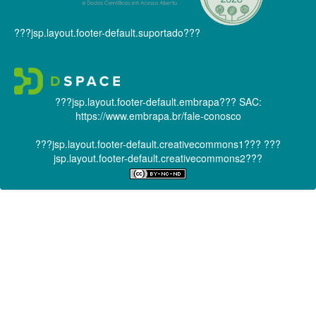
???jsp.layout.footer-default.suportado???
???jsp.layout.footer-default.embrapa???
SAC:
https://www.embrapa.br/fale-conosco
???jsp.layout.footer-default.creativecommons1???
???
jsp.layout.footer-default.creativecommons2???