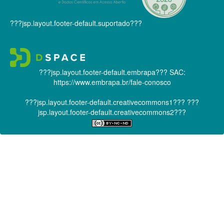
???jsp.layout.footer-default.suportado???
???jsp.layout.footer-default.embrapa???
SAC:
https://www.embrapa.br/fale-conosco
???jsp.layout.footer-default.creativecommons1???
???
jsp.layout.footer-default.creativecommons2???