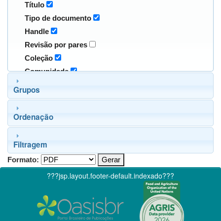
Título
Tipo de documento
Handle
Revisão por pares
Coleção
Comunidade
Grupos
Ordenação
Filtragem
Formato:
???jsp.layout.footer-default.indexado???