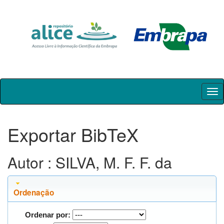
Skip
navigation
Exportar BibTeX
Autor : SILVA, M. F. F. da
Ordenação
Ordenar por: