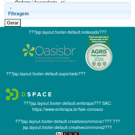
Ordem:
Filtragem
???jsp.layout.footer-default.indexado???
???jsp.layout.footer-default.suportado???
???jsp.layout.footer-default.embrapa???
SAC:
https://www.embrapa.br/fale-conosco
???jsp.layout.footer-default.creativecommons1???
???
jsp.layout.footer-default.creativecommons2???