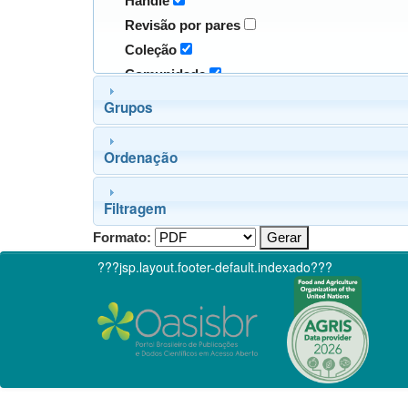
Handle
Revisão por pares
Coleção
Comunidade
Grupos
Ordenação
Filtragem
Formato:
???jsp.layout.footer-default.indexado???