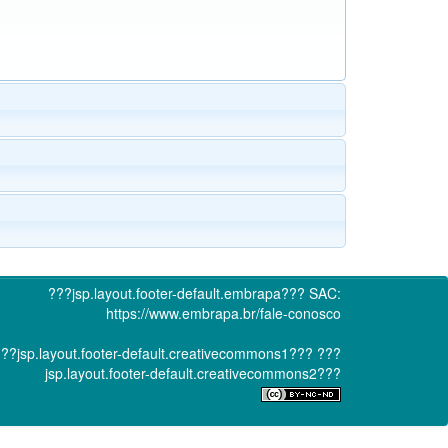
???jsp.layout.footer-default.embrapa???
SAC:
https://www.embrapa.br/fale-conosco
??jsp.layout.footer-default.creativecommons1???
???
jsp.layout.footer-default.creativecommons2???