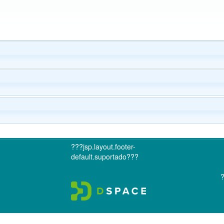
???jsp.layout.footer-
default.suportado???
?