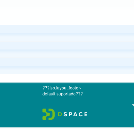
???jsp.layout.footer-
default.suportado???
?