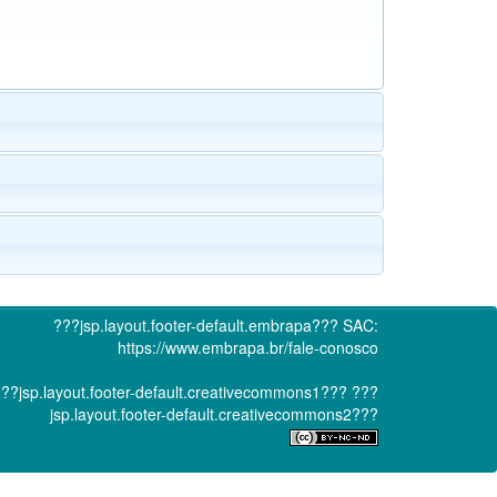
???jsp.layout.footer-default.embrapa???
SAC:
https://www.embrapa.br/fale-conosco
??jsp.layout.footer-default.creativecommons1???
???
jsp.layout.footer-default.creativecommons2???