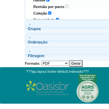
Handle
Revisão por pares
Coleção
Comunidade
Grupos
Ordenação
Filtragem
Formato:
???jsp.layout.footer-default.indexado???