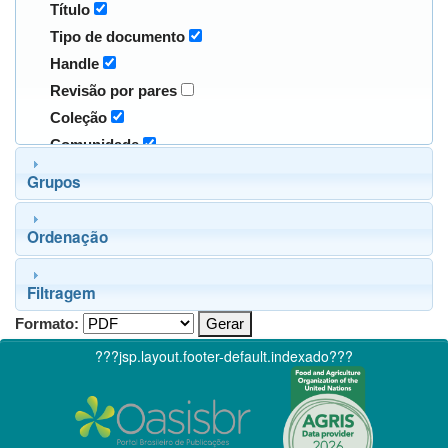
Título
Tipo de documento
Handle
Revisão por pares
Coleção
Comunidade
Grupos
Ordenação
Filtragem
Formato:
???jsp.layout.footer-default.indexado???