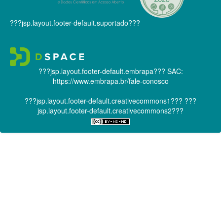
???jsp.layout.footer-default.suportado???
???jsp.layout.footer-default.embrapa???
SAC:
https://www.embrapa.br/fale-conosco
???jsp.layout.footer-default.creativecommons1???
???
jsp.layout.footer-default.creativecommons2???