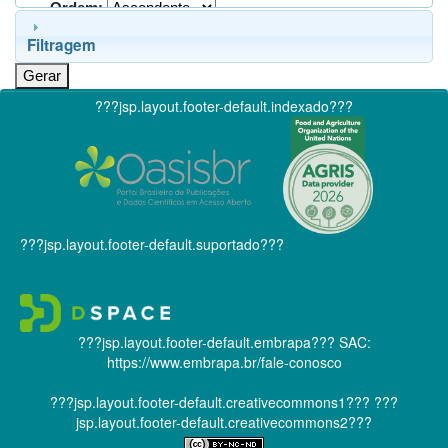
Ordem:
Filtragem
???jsp.layout.footer-default.indexado???
???jsp.layout.footer-default.suportado???
???jsp.layout.footer-default.embrapa???
SAC:
https://www.embrapa.br/fale-conosco
???jsp.layout.footer-default.creativecommons1???
???
jsp.layout.footer-default.creativecommons2???