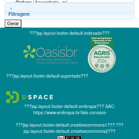
Ordem:
Filtragem
???jsp.layout.footer-default.indexado???
???jsp.layout.footer-default.suportado???
???jsp.layout.footer-default.embrapa???
SAC:
https://www.embrapa.br/fale-conosco
???jsp.layout.footer-default.creativecommons1???
???
jsp.layout.footer-default.creativecommons2???