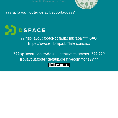
???jsp.layout.footer-default.suportado???
???jsp.layout.footer-default.embrapa???
SAC:
https://www.embrapa.br/fale-conosco
???jsp.layout.footer-default.creativecommons1???
???
jsp.layout.footer-default.creativecommons2???