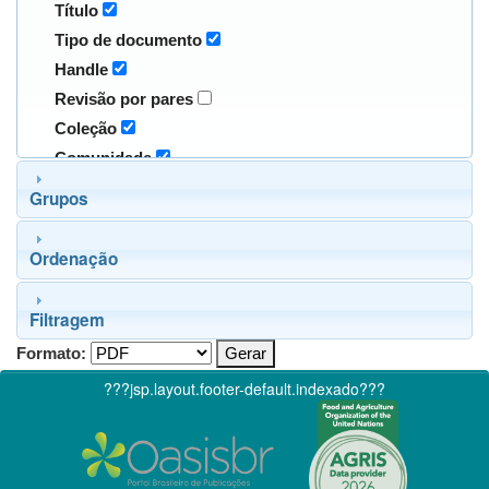
Título
Tipo de documento
Handle
Revisão por pares
Coleção
Comunidade
Grupos
Ordenação
Filtragem
Formato:
???jsp.layout.footer-default.indexado???