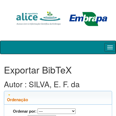
Skip
navigation
Exportar BibTeX
Autor : SILVA, E. F. da
Ordenação
Ordenar por: