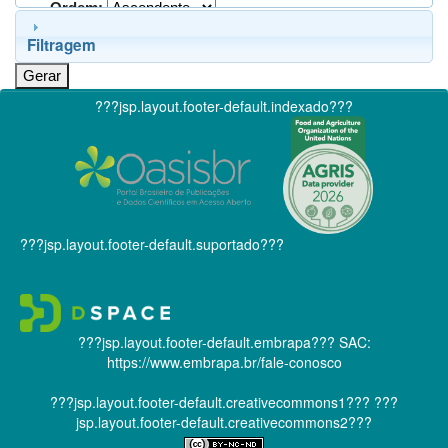
Ordem:
Filtragem
???jsp.layout.footer-default.indexado???
???jsp.layout.footer-default.suportado???
???jsp.layout.footer-default.embrapa???
SAC:
https://www.embrapa.br/fale-conosco
???jsp.layout.footer-default.creativecommons1???
???
jsp.layout.footer-default.creativecommons2???