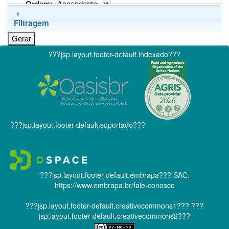
Ordem:
Filtragem
???jsp.layout.footer-default.indexado???
???jsp.layout.footer-default.suportado???
???jsp.layout.footer-default.embrapa???
SAC:
https://www.embrapa.br/fale-conosco
???jsp.layout.footer-default.creativecommons1???
???
jsp.layout.footer-default.creativecommons2???