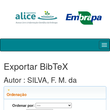
Skip
navigation
Exportar BibTeX
Autor : SILVA, F. M. da
Ordenação
Ordenar por: