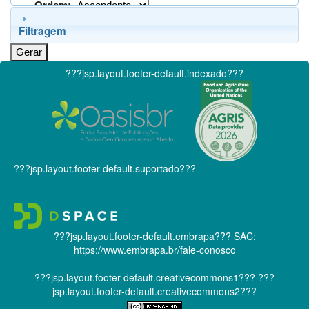
Ordem:
Filtragem
???jsp.layout.footer-default.indexado???
???jsp.layout.footer-default.suportado???
???jsp.layout.footer-default.embrapa???
SAC:
https://www.embrapa.br/fale-conosco
???jsp.layout.footer-default.creativecommons1???
???
jsp.layout.footer-default.creativecommons2???