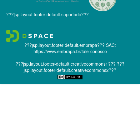
???jsp.layout.footer-default.suportado???
???jsp.layout.footer-default.embrapa???
SAC:
https://www.embrapa.br/fale-conosco
???jsp.layout.footer-default.creativecommons1???
???
jsp.layout.footer-default.creativecommons2???