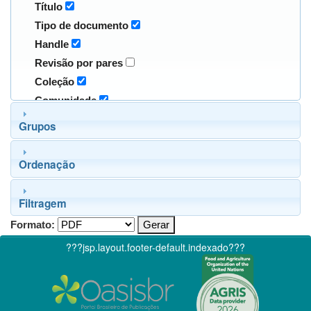
Título
Tipo de documento
Handle
Revisão por pares
Coleção
Comunidade
Grupos
Ordenação
Filtragem
Formato:
???jsp.layout.footer-default.indexado???