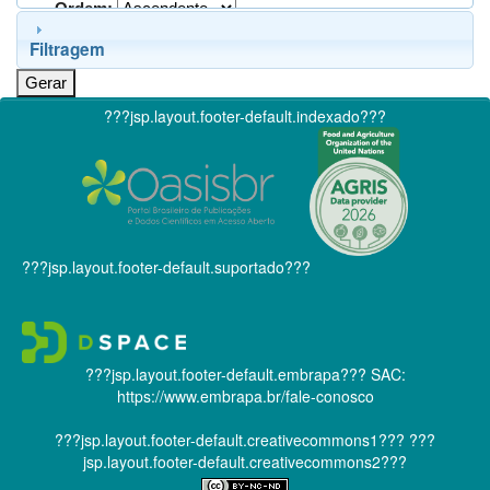
Ordem:
Filtragem
???jsp.layout.footer-default.indexado???
???jsp.layout.footer-default.suportado???
???jsp.layout.footer-default.embrapa???
SAC:
https://www.embrapa.br/fale-conosco
???jsp.layout.footer-default.creativecommons1???
???
jsp.layout.footer-default.creativecommons2???