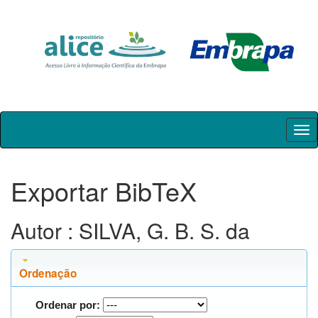
Skip
navigation
Exportar BibTeX
Autor : SILVA, G. B. S. da
Ordenação
Ordenar por: