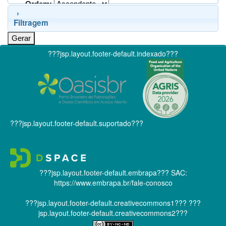
Ordem:
Filtragem
???jsp.layout.footer-default.indexado???
???jsp.layout.footer-default.suportado???
???jsp.layout.footer-default.embrapa???
SAC:
https://www.embrapa.br/fale-conosco
???jsp.layout.footer-default.creativecommons1???
???
jsp.layout.footer-default.creativecommons2???