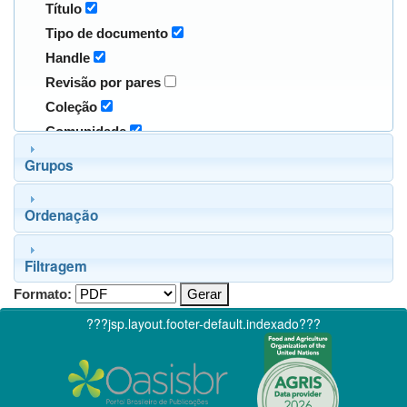
Título
Tipo de documento
Handle
Revisão por pares
Coleção
Comunidade
Grupos
Ordenação
Filtragem
Formato:
???jsp.layout.footer-default.indexado???