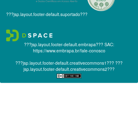
???jsp.layout.footer-default.suportado???
???jsp.layout.footer-default.embrapa???
SAC:
https://www.embrapa.br/fale-conosco
???jsp.layout.footer-default.creativecommons1???
???
jsp.layout.footer-default.creativecommons2???