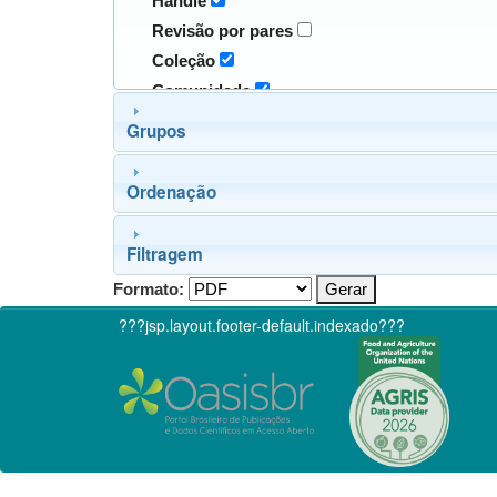
Handle
Revisão por pares
Coleção
Comunidade
Grupos
Ordenação
Filtragem
Formato:
???jsp.layout.footer-default.indexado???