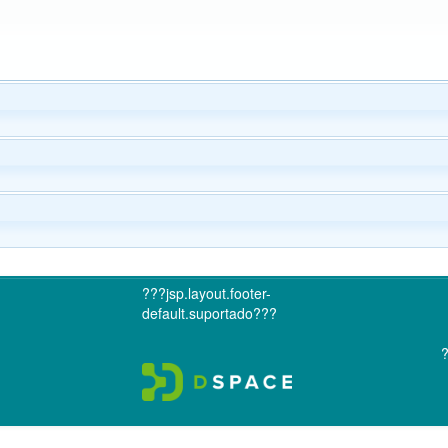
???jsp.layout.footer-
default.suportado???
?