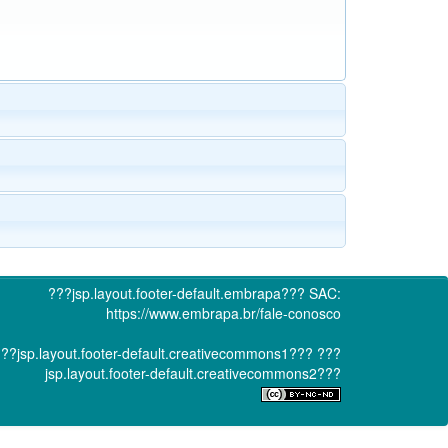
???jsp.layout.footer-default.embrapa???
SAC:
https://www.embrapa.br/fale-conosco
??jsp.layout.footer-default.creativecommons1???
???
jsp.layout.footer-default.creativecommons2???