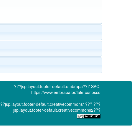
???jsp.layout.footer-default.embrapa???
SAC:
https://www.embrapa.br/fale-conosco
??jsp.layout.footer-default.creativecommons1???
???
jsp.layout.footer-default.creativecommons2???