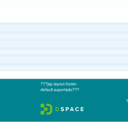
???jsp.layout.footer-
default.suportado???
?