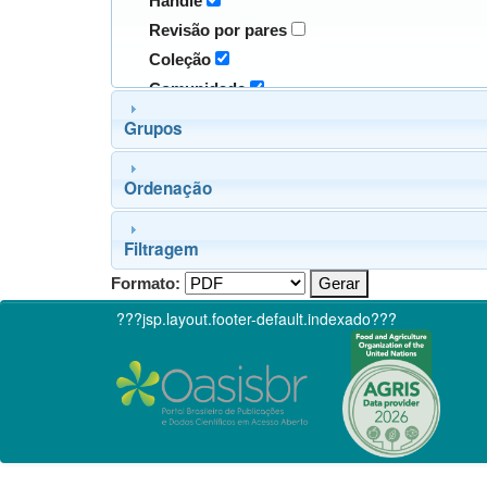
Handle
Revisão por pares
Coleção
Comunidade
Grupos
Ordenação
Filtragem
Formato:
???jsp.layout.footer-default.indexado???