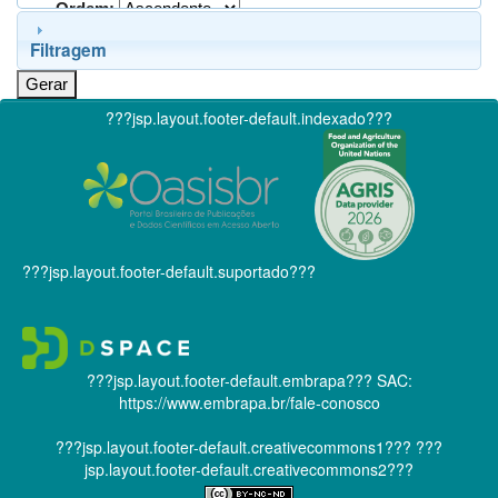
Ordem:
Filtragem
???jsp.layout.footer-default.indexado???
???jsp.layout.footer-default.suportado???
???jsp.layout.footer-default.embrapa???
SAC:
https://www.embrapa.br/fale-conosco
???jsp.layout.footer-default.creativecommons1???
???
jsp.layout.footer-default.creativecommons2???