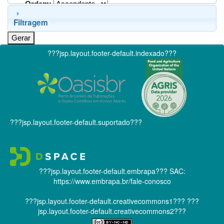
Ordem:
Filtragem
???jsp.layout.footer-default.indexado???
???jsp.layout.footer-default.suportado???
???jsp.layout.footer-default.embrapa???
SAC:
https://www.embrapa.br/fale-conosco
???jsp.layout.footer-default.creativecommons1???
???
jsp.layout.footer-default.creativecommons2???