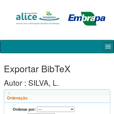
Skip
navigation
Exportar BibTeX
Autor : SILVA, L.
Ordenação
Ordenar por: