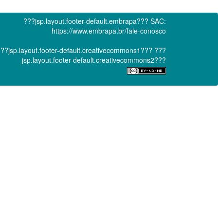
???jsp.layout.footer-default.embrapa???
SAC:
https://www.embrapa.br/fale-conosco
??jsp.layout.footer-default.creativecommons1???
???
jsp.layout.footer-default.creativecommons2???