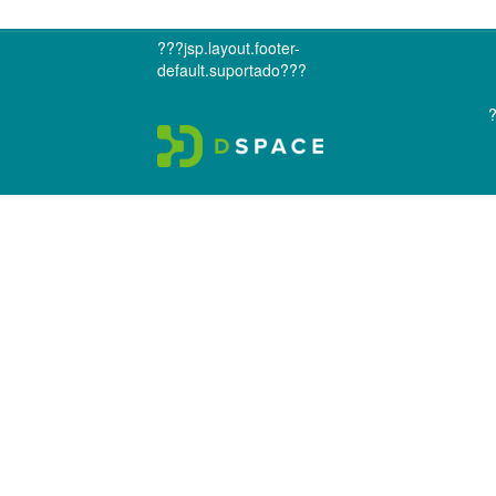
???jsp.layout.footer-
default.suportado???
?