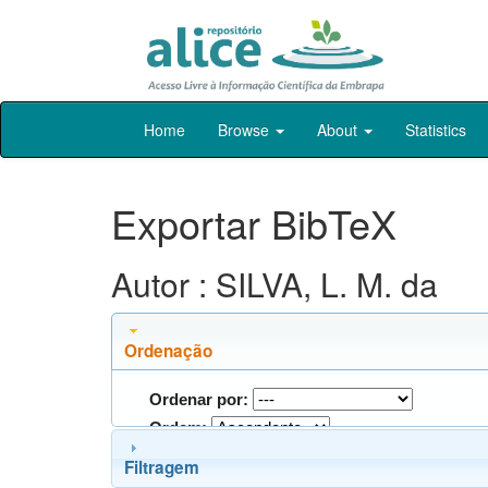
Skip
Home
Browse
About
Statistics
navigation
Exportar BibTeX
Autor : SILVA, L. M. da
Ordenação
Ordenar por:
Ordem:
Filtragem