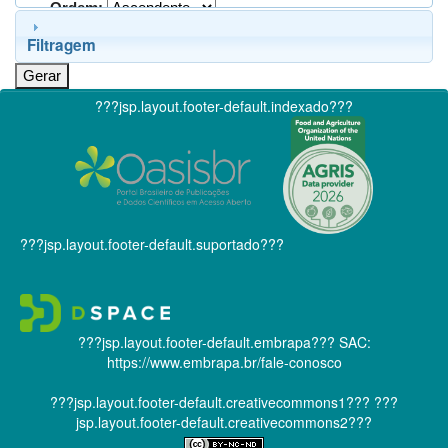
Ordem:
Filtragem
???jsp.layout.footer-default.indexado???
???jsp.layout.footer-default.suportado???
???jsp.layout.footer-default.embrapa???
SAC:
https://www.embrapa.br/fale-conosco
???jsp.layout.footer-default.creativecommons1???
???
jsp.layout.footer-default.creativecommons2???