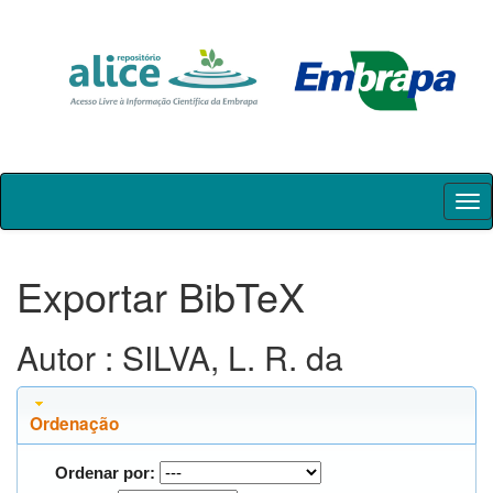
Skip
navigation
Exportar BibTeX
Autor : SILVA, L. R. da
Ordenação
Ordenar por: