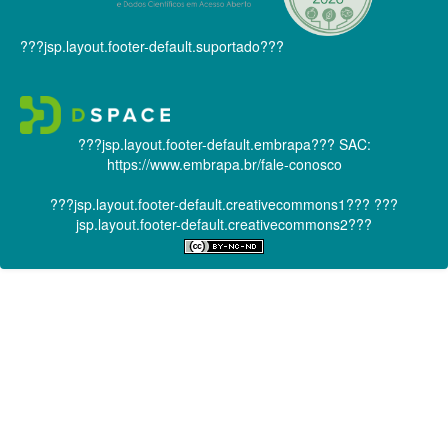
???jsp.layout.footer-default.suportado???
???jsp.layout.footer-default.embrapa???
SAC:
https://www.embrapa.br/fale-conosco
???jsp.layout.footer-default.creativecommons1???
???
jsp.layout.footer-default.creativecommons2???