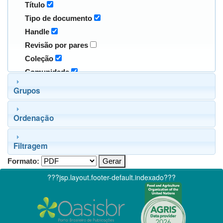
Título
Tipo de documento
Handle
Revisão por pares
Coleção
Comunidade
Grupos
Ordenação
Filtragem
Formato:
???jsp.layout.footer-default.indexado???