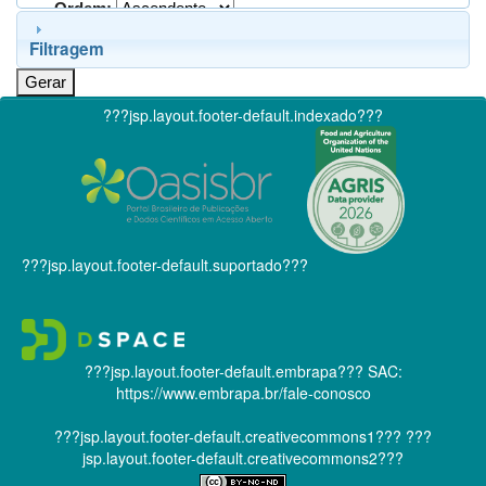
Ordem:
Filtragem
???jsp.layout.footer-default.indexado???
???jsp.layout.footer-default.suportado???
???jsp.layout.footer-default.embrapa???
SAC:
https://www.embrapa.br/fale-conosco
???jsp.layout.footer-default.creativecommons1???
???
jsp.layout.footer-default.creativecommons2???