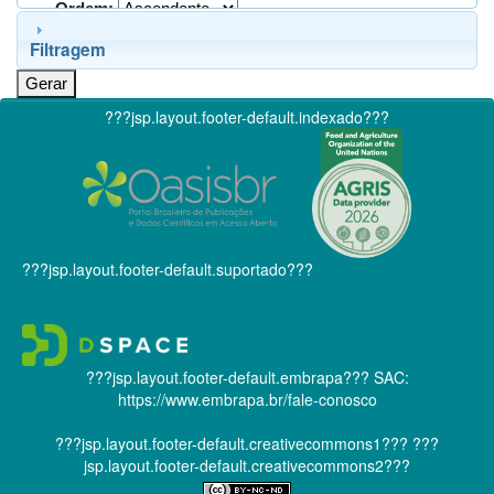
Ordem:
Filtragem
???jsp.layout.footer-default.indexado???
???jsp.layout.footer-default.suportado???
???jsp.layout.footer-default.embrapa???
SAC:
https://www.embrapa.br/fale-conosco
???jsp.layout.footer-default.creativecommons1???
???
jsp.layout.footer-default.creativecommons2???