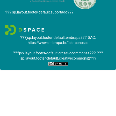
???jsp.layout.footer-default.suportado???
???jsp.layout.footer-default.embrapa???
SAC:
https://www.embrapa.br/fale-conosco
???jsp.layout.footer-default.creativecommons1???
???
jsp.layout.footer-default.creativecommons2???