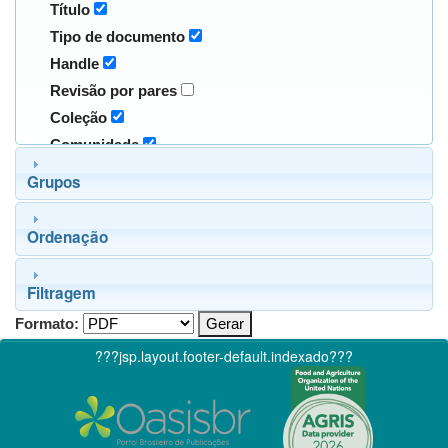
Título
Tipo de documento
Handle
Revisão por pares
Coleção
Comunidade
Grupos
Ordenação
Filtragem
Formato:
???jsp.layout.footer-default.indexado???