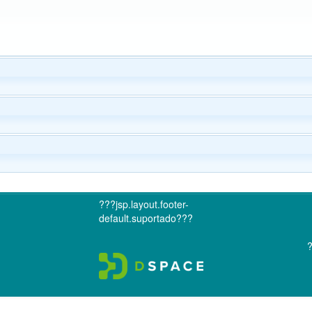
???jsp.layout.footer-
default.suportado???
?