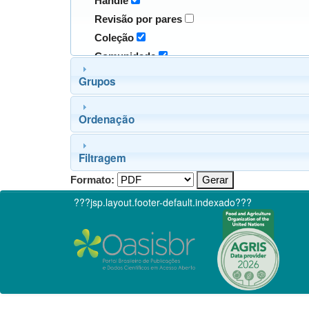
Handle
Revisão por pares
Coleção
Comunidade
Grupos
Ordenação
Filtragem
Formato:
???jsp.layout.footer-default.indexado???