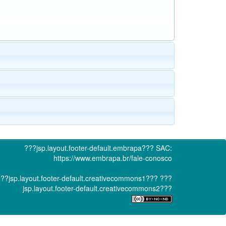
???jsp.layout.footer-default.embrapa???
SAC:
https://www.embrapa.br/fale-conosco
??jsp.layout.footer-default.creativecommons1???
???
jsp.layout.footer-default.creativecommons2???