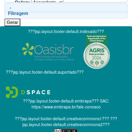
Ordem:
Filtragem
???jsp.layout.footer-default.indexado???
???jsp.layout.footer-default.suportado???
???jsp.layout.footer-default.embrapa???
SAC:
https://www.embrapa.br/fale-conosco
???jsp.layout.footer-default.creativecommons1???
???
jsp.layout.footer-default.creativecommons2???