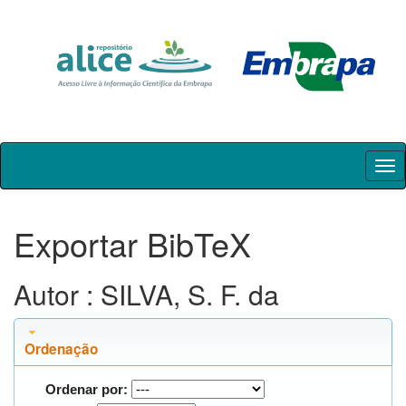
Skip
navigation
Exportar BibTeX
Autor : SILVA, S. F. da
Ordenação
Ordenar por: