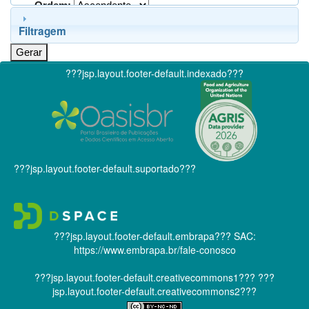
Ordem:
Filtragem
???jsp.layout.footer-default.indexado???
???jsp.layout.footer-default.suportado???
???jsp.layout.footer-default.embrapa???
SAC:
https://www.embrapa.br/fale-conosco
???jsp.layout.footer-default.creativecommons1???
???
jsp.layout.footer-default.creativecommons2???