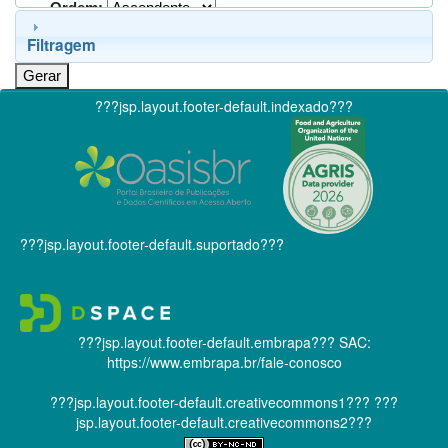
Ordem:
Filtragem
???jsp.layout.footer-default.indexado???
???jsp.layout.footer-default.suportado???
???jsp.layout.footer-default.embrapa???
SAC:
https://www.embrapa.br/fale-conosco
???jsp.layout.footer-default.creativecommons1???
???
jsp.layout.footer-default.creativecommons2???