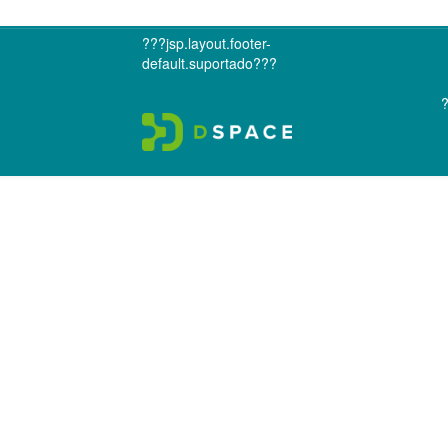
???jsp.layout.footer-
default.suportado???
?