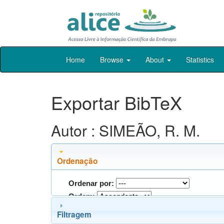
Skip
Home
Browse
About
Statistics
navigation
Exportar BibTeX
Autor : SIMEÃO, R. M.
Ordenação
Ordenar por:
Ordem:
Filtragem