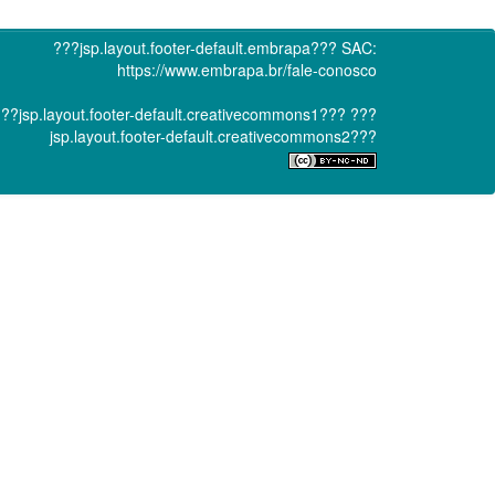
???jsp.layout.footer-default.embrapa???
SAC:
https://www.embrapa.br/fale-conosco
??jsp.layout.footer-default.creativecommons1???
???
jsp.layout.footer-default.creativecommons2???