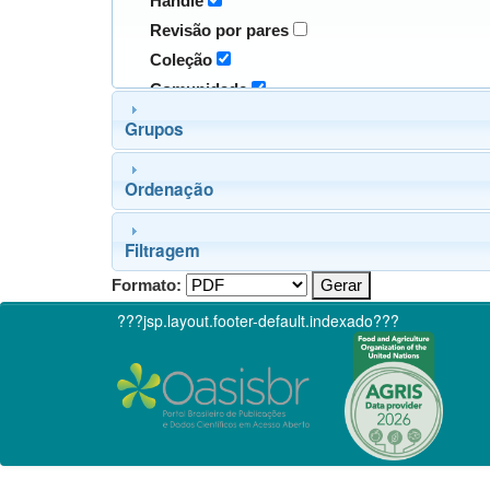
Handle
Revisão por pares
Coleção
Comunidade
Grupos
Ordenação
Filtragem
Formato:
???jsp.layout.footer-default.indexado???