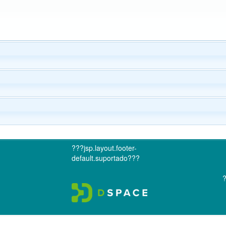
???jsp.layout.footer-
default.suportado???
?