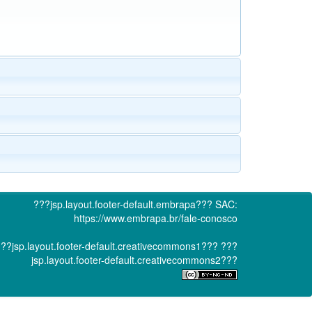
???jsp.layout.footer-default.embrapa???
SAC:
https://www.embrapa.br/fale-conosco
??jsp.layout.footer-default.creativecommons1???
???
jsp.layout.footer-default.creativecommons2???