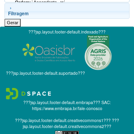
Ordem:
Filtragem
???jsp.layout.footer-default.indexado???
???jsp.layout.footer-default.suportado???
???jsp.layout.footer-default.embrapa???
SAC:
https://www.embrapa.br/fale-conosco
???jsp.layout.footer-default.creativecommons1???
???
jsp.layout.footer-default.creativecommons2???