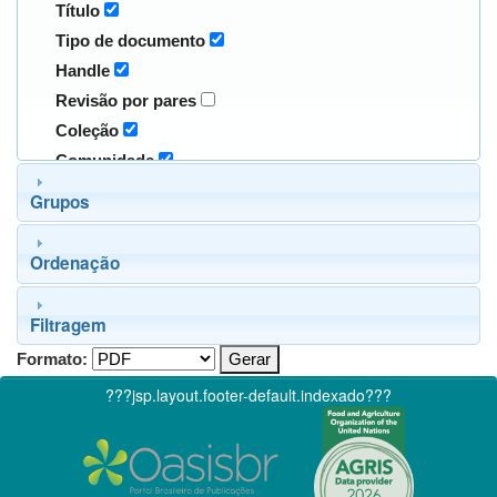
Título
Tipo de documento
Handle
Revisão por pares
Coleção
Comunidade
Grupos
Ordenação
Filtragem
Formato:
???jsp.layout.footer-default.indexado???