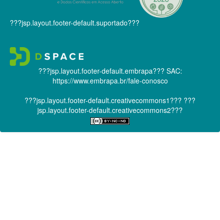
???jsp.layout.footer-default.suportado???
???jsp.layout.footer-default.embrapa???
SAC:
https://www.embrapa.br/fale-conosco
???jsp.layout.footer-default.creativecommons1???
???
jsp.layout.footer-default.creativecommons2???