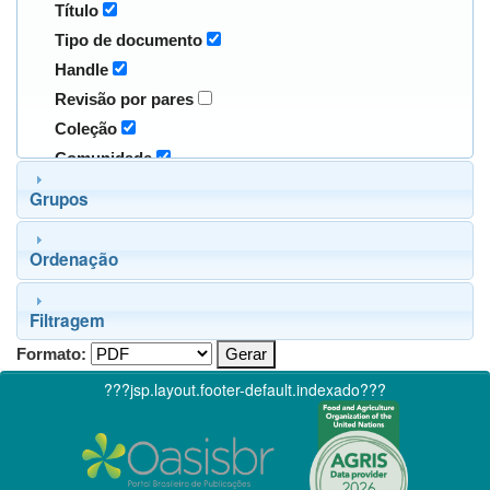
Título
Tipo de documento
Handle
Revisão por pares
Coleção
Comunidade
Grupos
Ordenação
Filtragem
Formato:
???jsp.layout.footer-default.indexado???