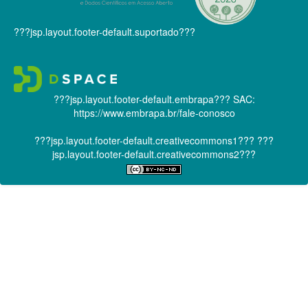
???jsp.layout.footer-default.suportado???
???jsp.layout.footer-default.embrapa???
SAC:
https://www.embrapa.br/fale-conosco
???jsp.layout.footer-default.creativecommons1???
???
jsp.layout.footer-default.creativecommons2???