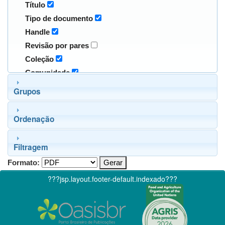
Título
Tipo de documento
Handle
Revisão por pares
Coleção
Comunidade
Grupos
Ordenação
Filtragem
Formato:
???jsp.layout.footer-default.indexado???