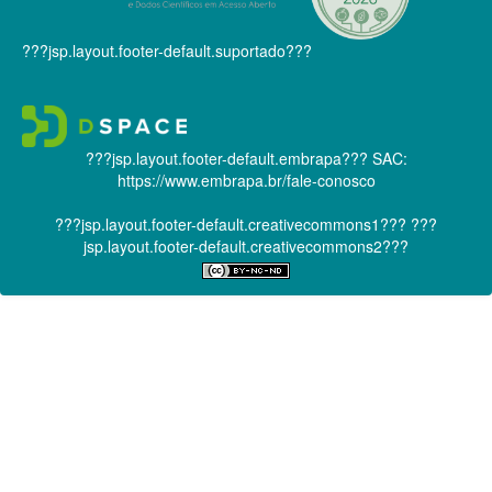
???jsp.layout.footer-default.suportado???
???jsp.layout.footer-default.embrapa???
SAC:
https://www.embrapa.br/fale-conosco
???jsp.layout.footer-default.creativecommons1???
???
jsp.layout.footer-default.creativecommons2???