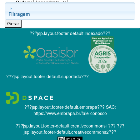
Ordem:
Filtragem
???jsp.layout.footer-default.indexado???
???jsp.layout.footer-default.suportado???
???jsp.layout.footer-default.embrapa???
SAC:
https://www.embrapa.br/fale-conosco
???jsp.layout.footer-default.creativecommons1???
???
jsp.layout.footer-default.creativecommons2???