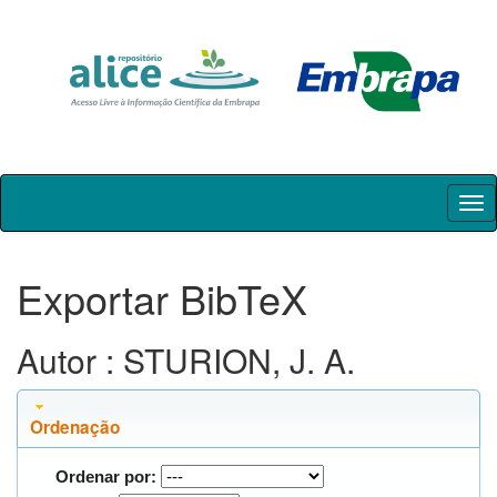
Skip
navigation
Exportar BibTeX
Autor : STURION, J. A.
Ordenação
Ordenar por: