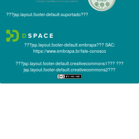
???jsp.layout.footer-default.suportado???
???jsp.layout.footer-default.embrapa???
SAC:
https://www.embrapa.br/fale-conosco
???jsp.layout.footer-default.creativecommons1???
???
jsp.layout.footer-default.creativecommons2???