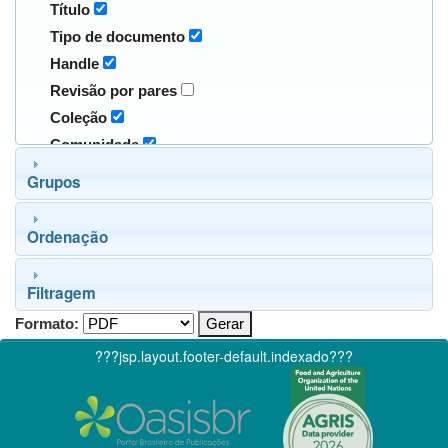
Título
Tipo de documento
Handle
Revisão por pares
Coleção
Comunidade
Grupos
Ordenação
Filtragem
Formato:
???jsp.layout.footer-default.indexado???