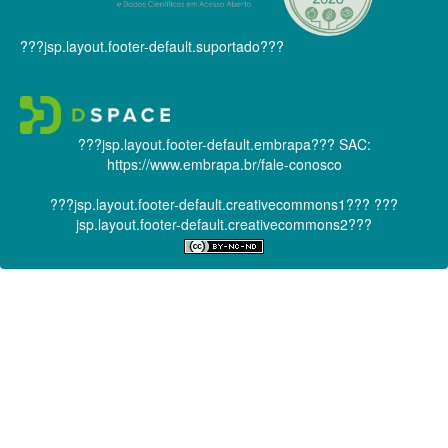
???jsp.layout.footer-default.suportado???
???jsp.layout.footer-default.embrapa???
SAC:
https://www.embrapa.br/fale-conosco
???jsp.layout.footer-default.creativecommons1???
???
jsp.layout.footer-default.creativecommons2???