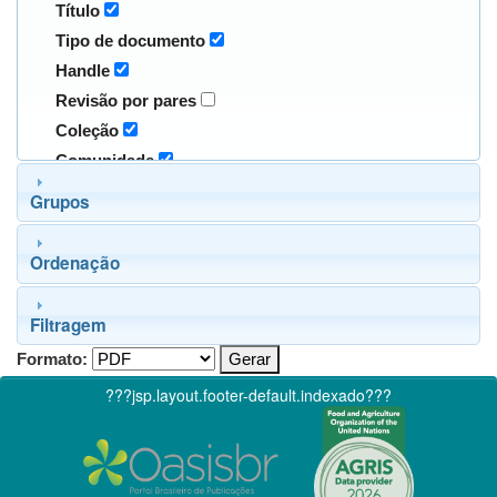
Título
Tipo de documento
Handle
Revisão por pares
Coleção
Comunidade
Grupos
Ordenação
Filtragem
Formato:
???jsp.layout.footer-default.indexado???