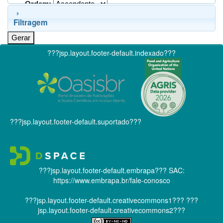
Ordem:
Filtragem
???jsp.layout.footer-default.indexado???
???jsp.layout.footer-default.suportado???
???jsp.layout.footer-default.embrapa???
SAC:
https://www.embrapa.br/fale-conosco
???jsp.layout.footer-default.creativecommons1???
???
jsp.layout.footer-default.creativecommons2???