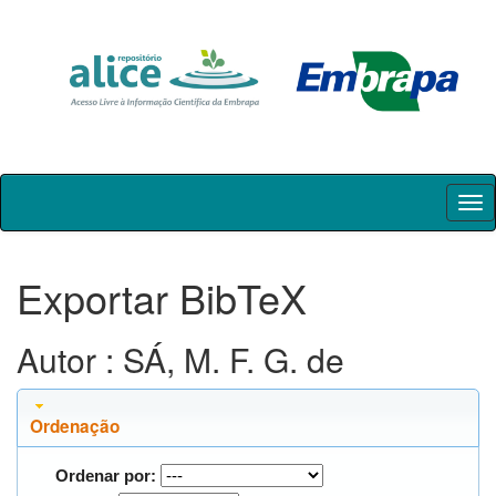
Skip
navigation
Exportar BibTeX
Autor : SÁ, M. F. G. de
Ordenação
Ordenar por: