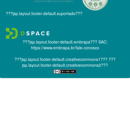
???jsp.layout.footer-default.suportado???
???jsp.layout.footer-default.embrapa???
SAC:
https://www.embrapa.br/fale-conosco
???jsp.layout.footer-default.creativecommons1???
???
jsp.layout.footer-default.creativecommons2???