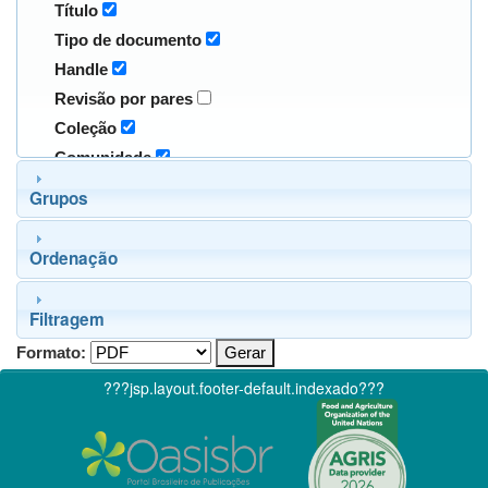
Título
Tipo de documento
Handle
Revisão por pares
Coleção
Comunidade
Grupos
Ordenação
Filtragem
Formato:
???jsp.layout.footer-default.indexado???