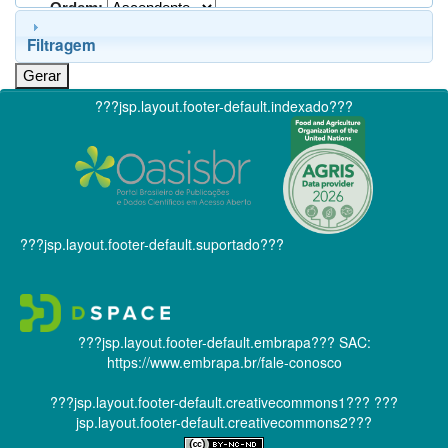
Ordem:
Filtragem
???jsp.layout.footer-default.indexado???
???jsp.layout.footer-default.suportado???
???jsp.layout.footer-default.embrapa???
SAC:
https://www.embrapa.br/fale-conosco
???jsp.layout.footer-default.creativecommons1???
???
jsp.layout.footer-default.creativecommons2???