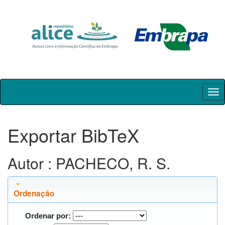
Skip
navigation
Exportar BibTeX
Autor : PACHECO, R. S.
Ordenação
Ordenar por: