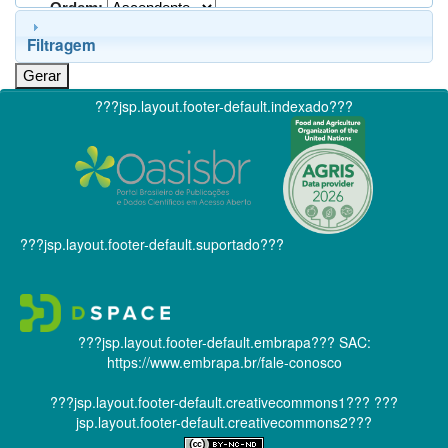
Ordem:
Filtragem
???jsp.layout.footer-default.indexado???
???jsp.layout.footer-default.suportado???
???jsp.layout.footer-default.embrapa???
SAC:
https://www.embrapa.br/fale-conosco
???jsp.layout.footer-default.creativecommons1???
???
jsp.layout.footer-default.creativecommons2???